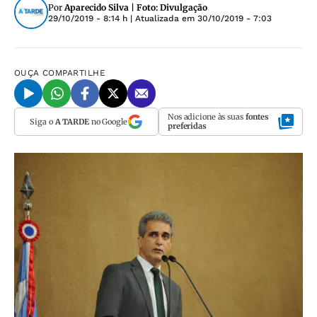
Por
Aparecido Silva | Foto: Divulgação
29/10/2019 - 8:14 h
| Atualizada em
30/10/2019 - 7:03
OUÇA
COMPARTILHE
Nos adicione às suas
fontes
Siga o
A TARDE
no Google
preferidas