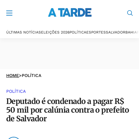
ÚLTIMAS NOTÍCIAS
ELEIÇÕES 2026
POLÍTICA
ESPORTES
SALVADOR
BAHIA
P
HOME
>
POLÍTICA
POLÍTICA
Deputado é condenado a pagar R$
50 mil por calúnia contra o prefeito
de Salvador