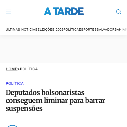
ÚLTIMAS NOTÍCIAS
ELEIÇÕES 2026
POLÍTICA
ESPORTES
SALVADOR
BAHIA
P
HOME
>
POLÍTICA
POLÍTICA
Deputados bolsonaristas
conseguem liminar para barrar
suspensões