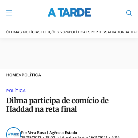
ÚLTIMAS NOTÍCIAS
ELEIÇÕES 2026
POLÍTICA
ESPORTES
SALVADOR
BAHIA
P
HOME
>
POLÍTICA
POLÍTICA
Dilma participa de comício de
Haddad na reta final
Por
Vera Rosa | Agência Estado
28/09/2012 - 19:02 h
| Atualizada em
19/11/2021 - 5:05