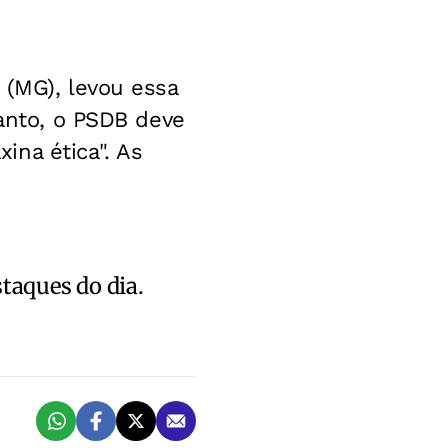
 (MG), levou essa
tanto, o PSDB deve
ina ética". As
staques do dia.