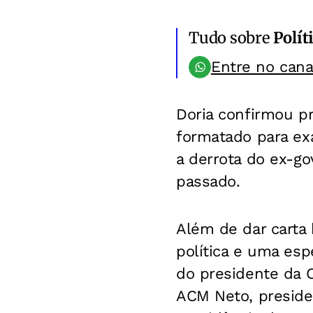
Tudo sobre
Polít
Entre no can
Doria confirmou p
formatado para exa
a derrota do ex-go
passado.
Além de dar carta 
política e uma es
do presidente da C
ACM Neto, preside