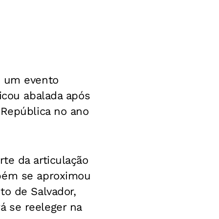
m um evento
ficou abalada após
 República no ano
te da articulação
mbém se aproximou
to de Salvador,
á se reeleger na