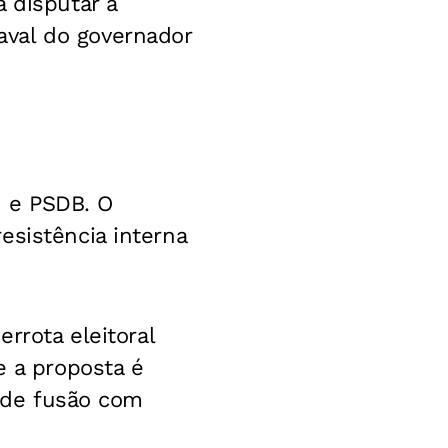
 disputar a
val do governador
 e PSDB. O
esistência interna
rrota eleitoral
e a proposta é
o de fusão com