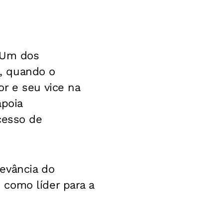
. Um dos
, quando o
r e seu vice na
apoia
cesso de
evância do
 como líder para a