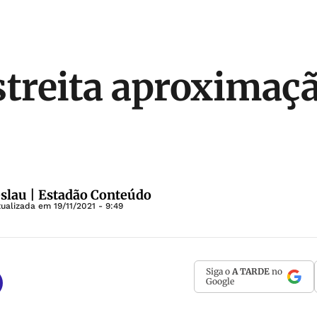
streita aproximaç
slau | Estadão Conteúdo
tualizada em
19/11/2021 - 9:49
Siga o
A TARDE
no
Google