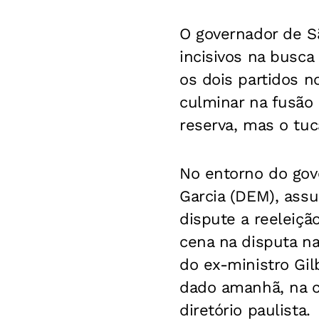
O governador de S
incisivos na busc
os dois partidos n
culminar na fusão
reserva, mas o tuc
No entorno do gove
Garcia (DEM), ass
dispute a reeleiçã
cena na disputa n
do ex-ministro Gil
dado amanhã, na c
diretório paulista.