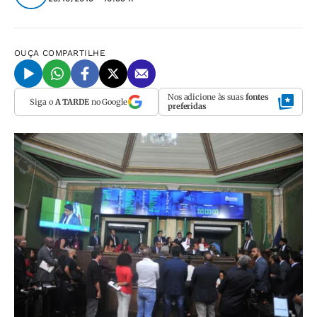
OUÇA
COMPARTILHE
Nos adicione às suas
fontes
Siga o
A TARDE
no Google
preferidas