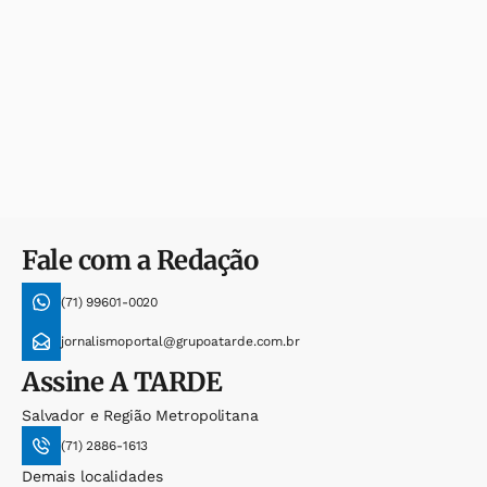
Fale com a Redação
(71) 99601-0020
jornalismoportal@grupoatarde.com.br
Assine
A TARDE
Salvador e Região Metropolitana
(71) 2886-1613
Demais localidades