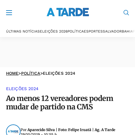
ÚLTIMAS NOTÍCIAS
ELEIÇÕES 2026
POLÍTICA
ESPORTES
SALVADOR
BAHIA
P
HOME
>
POLÍTICA
>
ELEIÇÕES 2024
ELEIÇÕES 2024
Ao menos 12 vereadores podem
mudar de partido na CMS
Por
Aparecido Silva | Foto: Felipe Iruatã | Ag. A Tarde
29/10/2019 - 10:55 h