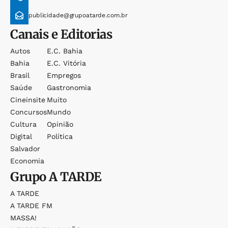
publicidade@grupoatarde.com.br
Canais e Editorias
Autos
E.c. Bahia
Bahia
E.c. Vitória
Brasil
Empregos
Saúde
Gastronomia
Cineinsite
Muito
Concursos
Mundo
Cultura
Opinião
Digital
Política
Salvador
Economia
Grupo
A TARDE
A TARDE
A TARDE FM
MASSA!