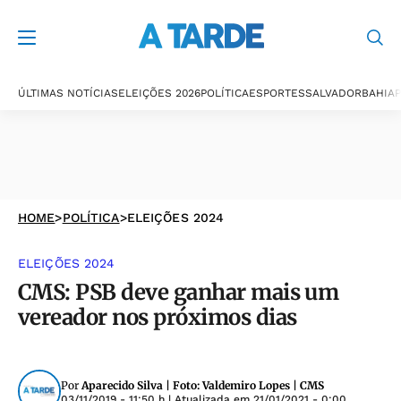
ÚLTIMAS NOTÍCIAS
ELEIÇÕES 2026
POLÍTICA
ESPORTES
SALVADOR
BAHIA
P
HOME
>
POLÍTICA
>
ELEIÇÕES 2024
ELEIÇÕES 2024
CMS: PSB deve ganhar mais um
vereador nos próximos dias
Por
Aparecido Silva | Foto: Valdemiro Lopes | CMS
03/11/2019 - 11:50 h
| Atualizada em
21/01/2021 - 0:00