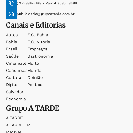
(71) 2886-2683 / Ramal 8585 | 8586
publicidade@grupoatarde.com.br
Canais e Editorias
Autos
E.c. Bahia
Bahia
E.c. Vitória
Brasil
Empregos
Saúde
Gastronomia
Cineinsite
Muito
Concursos
Mundo
Cultura
Opinião
Digital
Política
Salvador
Economia
Grupo
A TARDE
A TARDE
A TARDE FM
MASSA!