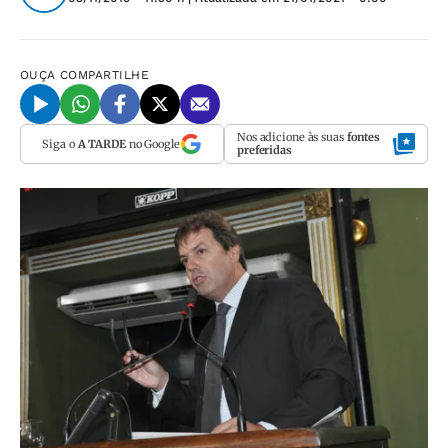
OUÇA
COMPARTILHE
Nos adicione às suas
fontes
Siga o
A TARDE
no Google
preferidas