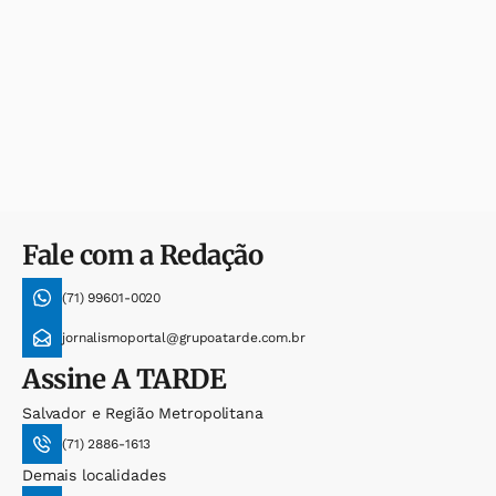
Fale com a Redação
(71) 99601-0020
jornalismoportal@grupoatarde.com.br
Assine
A TARDE
Salvador e Região Metropolitana
(71) 2886-1613
Demais localidades