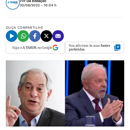
Por
Da Redação
30/08/2022 - 10:04 h
OUÇA
COMPARTILHE
Nos adicione às suas
fontes
Siga o
A TARDE
no Google
preferidas