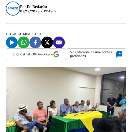
Por
Da Redação
09/12/2023 - 13:49 h
OUÇA
COMPARTILHE
Nos adicione às suas
fontes
Siga o
A TARDE
no Google
preferidas