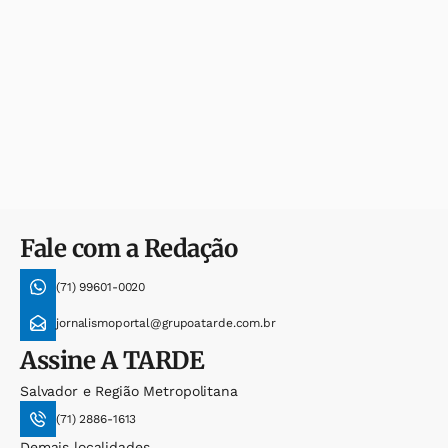
Fale com a Redação
(71) 99601-0020
jornalismoportal@grupoatarde.com.br
Assine
A TARDE
Salvador e Região Metropolitana
(71) 2886-1613
Demais localidades