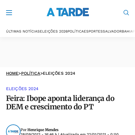
ÚLTIMAS NOTÍCIAS
ELEIÇÕES 2026
POLÍTICA
ESPORTES
SALVADOR
BAHIA
P
HOME
>
POLÍTICA
>
ELEIÇÕES 2024
ELEIÇÕES 2024
Feira: Ibope aponta liderança do
DEM e crescimento do PT
Por
Henrique Mendes
28/09/2012 - 16:46 h
| Atualizada em
22/01/2021 - 0:00