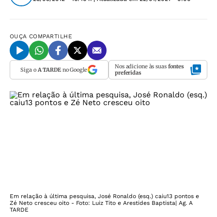
OUÇA
COMPARTILHE
Nos adicione às suas
fontes
Siga o
A TARDE
no Google
preferidas
Em relação à última pesquisa, José Ronaldo (esq.) caiu13 pontos e
Zé Neto cresceu oito - Foto: Luiz Tito e Arestides Baptista| Ag. A
TARDE