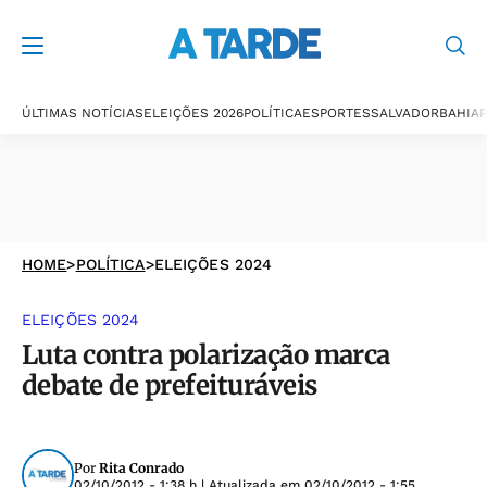
ÚLTIMAS NOTÍCIAS
ELEIÇÕES 2026
POLÍTICA
ESPORTES
SALVADOR
BAHIA
P
HOME
>
POLÍTICA
>
ELEIÇÕES 2024
ELEIÇÕES 2024
Luta contra polarização marca
debate de prefeituráveis
Por
Rita Conrado
02/10/2012 - 1:38 h
| Atualizada em
02/10/2012 - 1:55