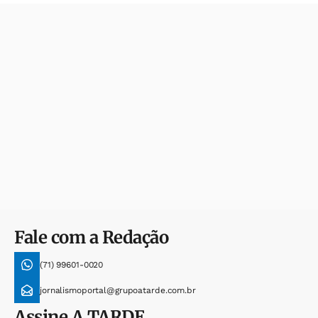
Fale com a Redação
(71) 99601-0020
jornalismoportal@grupoatarde.com.br
Assine
A TARDE