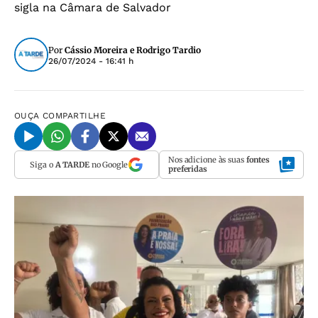
sigla na Câmara de Salvador
Por
Cássio Moreira e Rodrigo Tardio
26/07/2024 - 16:41 h
OUÇA
COMPARTILHE
Nos adicione às suas
fontes
Siga o
A TARDE
no Google
preferidas