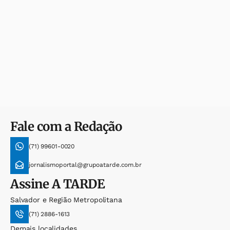
Fale com a Redação
(71) 99601-0020
jornalismoportal@grupoatarde.com.br
Assine
A TARDE
Salvador e Região Metropolitana
(71) 2886-1613
Demais localidades