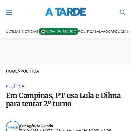
COPA DO MUNDO
ÚLTIMAS NOTÍCIAS
POLÍTICA
SALVADOR
POLÍCIA
BA
HOME
>
POLÍTICA
POLÍTICA
Em Campinas, PT usa Lula e Dilma
para tentar 2º turno
Por
Agência Estado
01/10/2012 - 9:07 h
| Atualizada em
19/11/2021 - 5:06