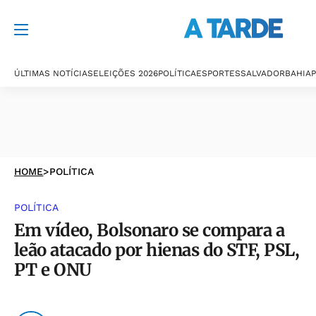
ÚLTIMAS NOTÍCIAS
ELEIÇÕES 2026
POLÍTICA
ESPORTES
SALVADOR
BAHIA
P
HOME
>
POLÍTICA
POLÍTICA
Em vídeo, Bolsonaro se compara a
leão atacado por hienas do STF, PSL,
PT e ONU