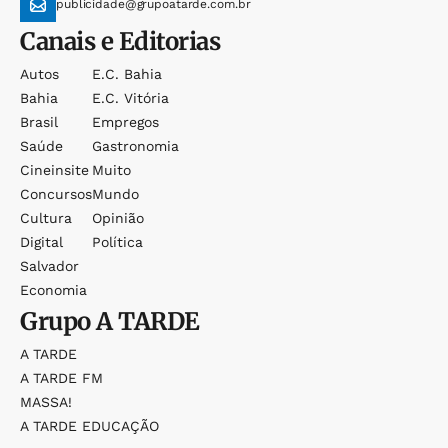
publicidade@grupoatarde.com.br
Canais e Editorias
Autos
E.c. Bahia
Bahia
E.c. Vitória
Brasil
Empregos
Saúde
Gastronomia
Cineinsite
Muito
Concursos
Mundo
Cultura
Opinião
Digital
Política
Salvador
Economia
Grupo
A TARDE
A TARDE
A TARDE FM
MASSA!
A TARDE EDUCAÇÃO