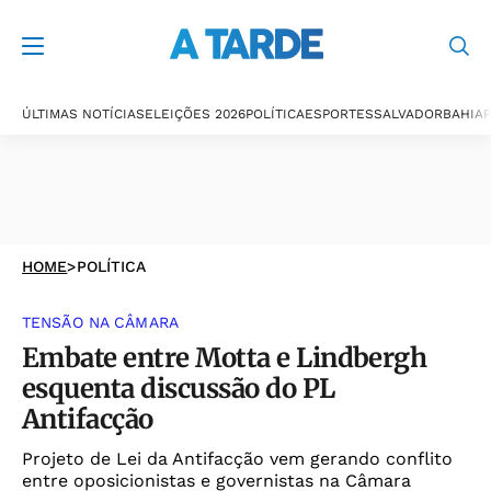
ÚLTIMAS NOTÍCIAS
ELEIÇÕES 2026
POLÍTICA
ESPORTES
SALVADOR
BAHIA
P
HOME
>
POLÍTICA
TENSÃO NA CÂMARA
Embate entre Motta e Lindbergh
esquenta discussão do PL
Antifacção
Projeto de Lei da Antifacção vem gerando conflito
entre oposicionistas e governistas na Câmara