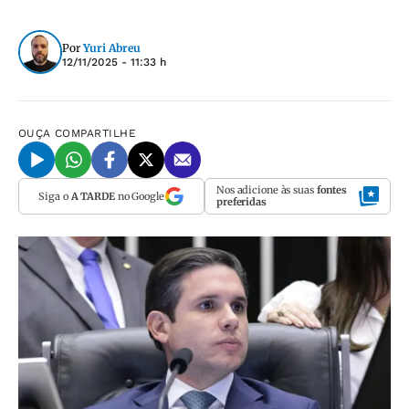
Por
Yuri Abreu
12/11/2025 - 11:33 h
OUÇA
COMPARTILHE
Nos adicione às suas
fontes
Siga o
A TARDE
no Google
preferidas