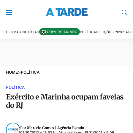
COPA DO MUNDO
ÚLTIMAS NOTÍCIAS
POLÍTICA
ELEIÇÕES 2026
SALV
HOME
>
POLÍTICA
POLÍTICA
Exército e Marinha ocupam favelas
do RJ
Por
Marcelo Gomes | Agência Estado
01/10/2012 - 18:52 h
| Atualizada em
19/11/2021 - 5:06