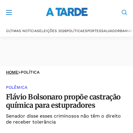
ÚLTIMAS NOTÍCIAS
ELEIÇÕES 2026
POLÍTICA
ESPORTES
SALVADOR
BAHIA
P
HOME
>
POLÍTICA
POLÊMICA
Flávio Bolsonaro propõe castração
química para estupradores
Senador disse esses criminosos não têm o direito
de receber tolerância