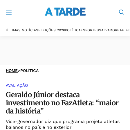
ÚLTIMAS NOTÍCIAS
ELEIÇÕES 2026
POLÍTICA
ESPORTES
SALVADOR
BAHIA
P
HOME
>
POLÍTICA
AVALIAÇÃO
Geraldo Júnior destaca
investimento no FazAtleta: “maior
da história”
Vice-governador diz que programa projeta atletas
baianos no país e no exterior