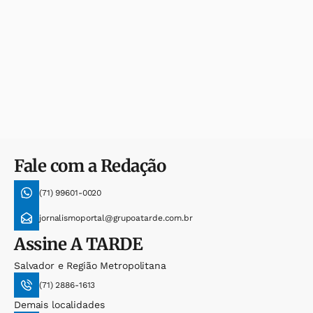
Fale com a Redação
(71) 99601-0020
jornalismoportal@grupoatarde.com.br
Assine
A TARDE
Salvador e Região Metropolitana
(71) 2886-1613
Demais localidades