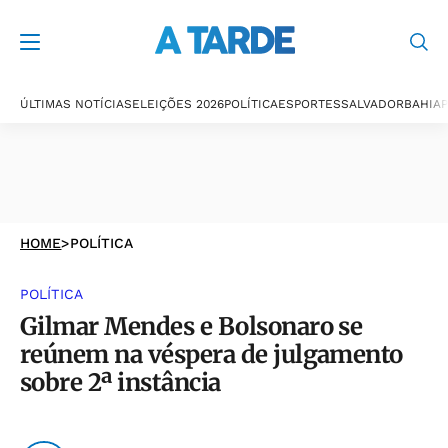
ÚLTIMAS NOTÍCIAS
ELEIÇÕES 2026
POLÍTICA
ESPORTES
SALVADOR
BAHIA
P
HOME
>
POLÍTICA
POLÍTICA
Gilmar Mendes e Bolsonaro se
reúnem na véspera de julgamento
sobre 2ª instância