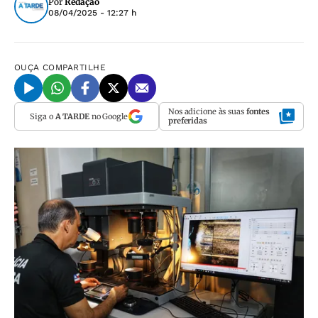
Por
Redação
08/04/2025 - 12:27 h
OUÇA
COMPARTILHE
Nos adicione às suas
fontes
Siga o
A TARDE
no Google
preferidas