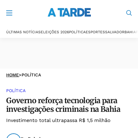
ÚLTIMAS NOTÍCIAS
ELEIÇÕES 2026
POLÍTICA
ESPORTES
SALVADOR
BAHIA
P
HOME
>
POLÍTICA
POLÍTICA
Governo reforça tecnologia para
investigações criminais na Bahia
Investimento total ultrapassa R$ 1,5 milhão