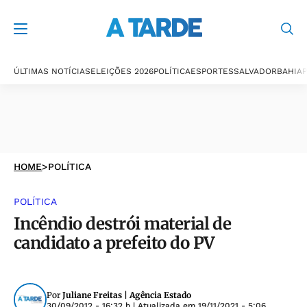
ÚLTIMAS NOTÍCIAS
ELEIÇÕES 2026
POLÍTICA
ESPORTES
SALVADOR
BAHIA
P
HOME
>
POLÍTICA
POLÍTICA
Incêndio destrói material de
candidato a prefeito do PV
Por
Juliane Freitas | Agência Estado
30/09/2012 - 16:32 h
| Atualizada em
19/11/2021 - 5:06