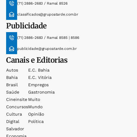
(71) 2886-2683 / Ramal 8526
classificados@grupoatarde.com.br
Publicidade
(71) 2886-2683 / Ramal 8585 | 8586
publicidade@grupoatarde.com.br
Canais e Editorias
Autos
E.c. Bahia
Bahia
E.c. Vitória
Brasil
Empregos
Saúde
Gastronomia
Cineinsite
Muito
Concursos
Mundo
Cultura
Opinião
Digital
Política
Salvador
Economia