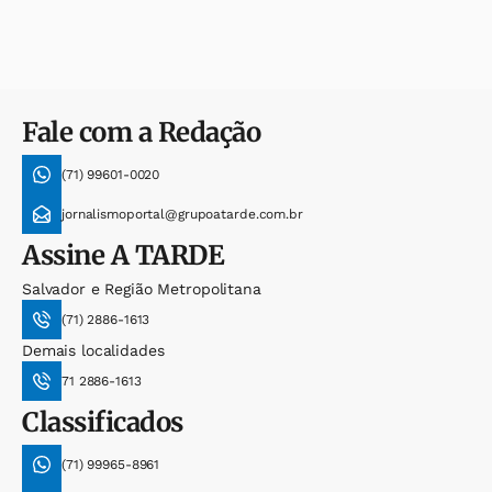
Fale com a Redação
(71) 99601-0020
jornalismoportal@grupoatarde.com.br
Assine
A TARDE
Salvador e Região Metropolitana
(71) 2886-1613
Demais localidades
71 2886-1613
Classificados
(71) 99965-8961