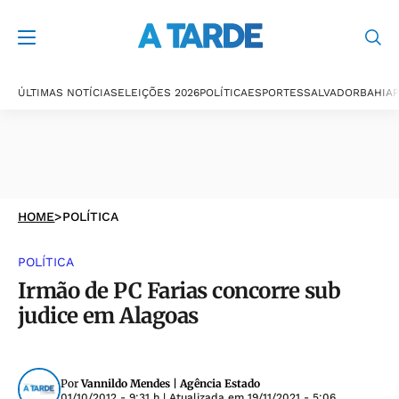
ÚLTIMAS NOTÍCIAS
ELEIÇÕES 2026
POLÍTICA
ESPORTES
SALVADOR
BAHIA
P
HOME
>
POLÍTICA
POLÍTICA
Irmão de PC Farias concorre sub
judice em Alagoas
Por
Vannildo Mendes | Agência Estado
01/10/2012 - 9:31 h
| Atualizada em
19/11/2021 - 5:06