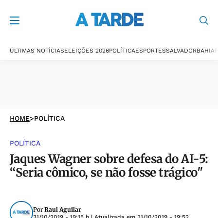
ÚLTIMAS NOTÍCIAS
ELEIÇÕES 2026
POLÍTICA
ESPORTES
SALVADOR
BAHIA
P
HOME
>
POLÍTICA
POLÍTICA
Jaques Wagner sobre defesa do AI-5:
“Seria cômico, se não fosse trágico"
Por
Raul Aguilar
31/10/2019 - 19:15 h
| Atualizada em
31/10/2019 - 19:52