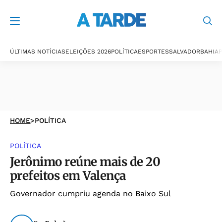
ÚLTIMAS NOTÍCIAS
ELEIÇÕES 2026
POLÍTICA
ESPORTES
SALVADOR
BAHIA
P
HOME
>
POLÍTICA
POLÍTICA
Jerônimo reúne mais de 20
prefeitos em Valença
Governador cumpriu agenda no Baixo Sul