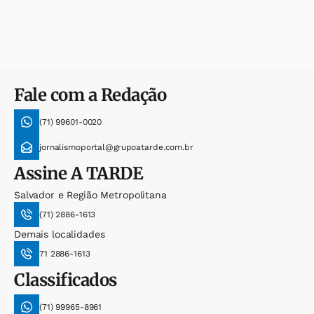
Fale com a Redação
(71) 99601-0020
jornalismoportal@grupoatarde.com.br
Assine
A TARDE
Salvador e Região Metropolitana
(71) 2886-1613
Demais localidades
71 2886-1613
Classificados
(71) 99965-8961