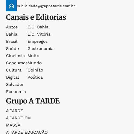
publicidade@grupoatarde.com.br
Canais e Editorias
Autos
E.c. Bahia
Bahia
E.c. Vitória
Brasil
Empregos
Saúde
Gastronomia
Cineinsite
Muito
Concursos
Mundo
Cultura
Opinião
Digital
Política
Salvador
Economia
Grupo
A TARDE
A TARDE
A TARDE FM
MASSA!
A TARDE EDUCAÇÃO