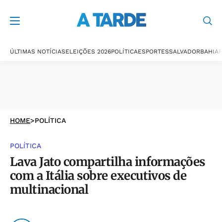
ÚLTIMAS NOTÍCIAS
ELEIÇÕES 2026
POLÍTICA
ESPORTES
SALVADOR
BAHIA
P
HOME
>
POLÍTICA
POLÍTICA
Lava Jato compartilha informações
com a Itália sobre executivos de
multinacional