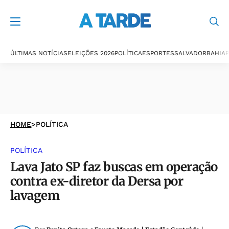
ÚLTIMAS NOTÍCIAS
ELEIÇÕES 2026
POLÍTICA
ESPORTES
SALVADOR
BAHIA
P
HOME
>
POLÍTICA
POLÍTICA
Lava Jato SP faz buscas em operação
contra ex-diretor da Dersa por
lavagem