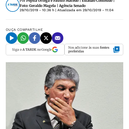
Por
Pepita Ortega e Fausto Macedo | Estadão Conteúdo |
Foto: Geraldo Magela | Agência Senado
29/10/2019 - 10:36 h
| Atualizada em
29/10/2019 - 11:04
OUÇA
COMPARTILHE
Nos adicione às suas
fontes
Siga o
A TARDE
no Google
preferidas