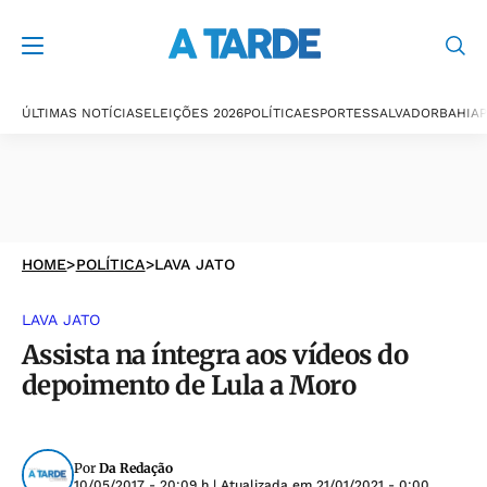
ÚLTIMAS NOTÍCIAS
ELEIÇÕES 2026
POLÍTICA
ESPORTES
SALVADOR
BAHIA
P
HOME
>
POLÍTICA
>
LAVA JATO
LAVA JATO
Assista na íntegra aos vídeos do
depoimento de Lula a Moro
Por
Da Redação
10/05/2017 - 20:09 h
| Atualizada em
21/01/2021 - 0:00