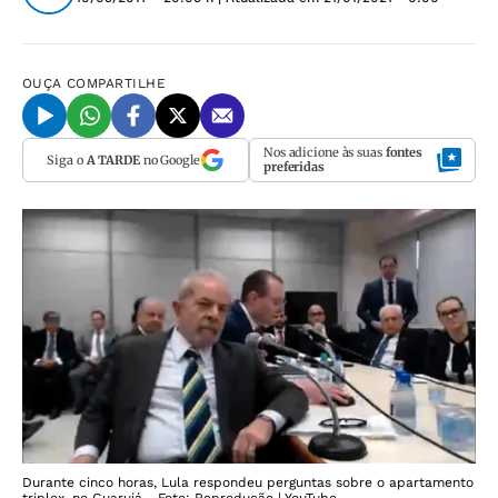
OUÇA
COMPARTILHE
Nos adicione às suas
fontes
Siga o
A TARDE
no Google
preferidas
Durante cinco horas, Lula respondeu perguntas sobre o apartamento