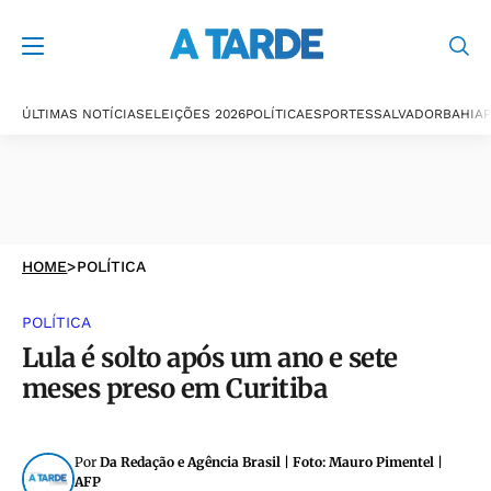
ÚLTIMAS NOTÍCIAS
ELEIÇÕES 2026
POLÍTICA
ESPORTES
SALVADOR
BAHIA
P
HOME
>
POLÍTICA
POLÍTICA
Lula é solto após um ano e sete
meses preso em Curitiba
Por
Da Redação e Agência Brasil | Foto: Mauro Pimentel |
AFP