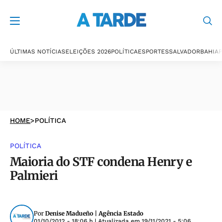
ÚLTIMAS NOTÍCIAS
ELEIÇÕES 2026
POLÍTICA
ESPORTES
SALVADOR
BAHIA
P
HOME
>
POLÍTICA
POLÍTICA
Maioria do STF condena Henry e
Palmieri
Por
Denise Madueño | Agência Estado
01/10/2012 - 18:06 h
| Atualizada em
19/11/2021 - 5:06