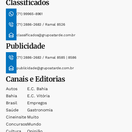
Classificados
(71) 99965-8961
(71) 2886-2683 / Ramal 8526
classificados@grupoatarde.com.br
Publicidade
(71) 2886-2683 / Ramal 8585 | 8586
publicidade@grupoatarde.com.br
Canais e Editorias
Autos
E.c. Bahia
Bahia
E.c. Vitória
Brasil
Empregos
Saúde
Gastronomia
Cineinsite
Muito
Concursos
Mundo
Cultura
Opinião