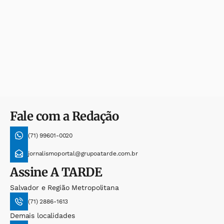
Fale com a Redação
(71) 99601-0020
jornalismoportal@grupoatarde.com.br
Assine
A TARDE
Salvador e Região Metropolitana
(71) 2886-1613
Demais localidades