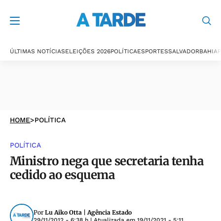
ÚLTIMAS NOTÍCIAS
ELEIÇÕES 2026
POLÍTICA
ESPORTES
SALVADOR
BAHIA
P
HOME
>
POLÍTICA
POLÍTICA
Ministro nega que secretaria tenha
cedido ao esquema
Por
Lu Aiko Otta | Agência Estado
29/11/2012 - 6:38 h
| Atualizada em
19/11/2021 - 5:11