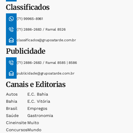
Classificados
(71) 99965-8961
(71) 2886-2683 / Ramal 8526
classificados@grupoatarde.com.br
Publicidade
(71) 2886-2683 / Ramal 8585 | 8586
publicidade@grupoatarde.com.br
Canais e Editorias
Autos
E.c. Bahia
Bahia
E.c. Vitória
Brasil
Empregos
Saúde
Gastronomia
Cineinsite
Muito
Concursos
Mundo