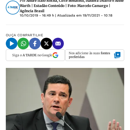
Por
André Ítalo Rocha, Circe Bonatelli, Isadora Duarte e Anne
Warth | Estadão Conteúdo | Foto: Marcelo Camargo |
Agência Brasil
10/10/2019 - 16:49 h
| Atualizada em
19/11/2021 - 10:18
OUÇA
COMPARTILHE
Nos adicione às suas
fontes
Siga o
A TARDE
no Google
preferidas