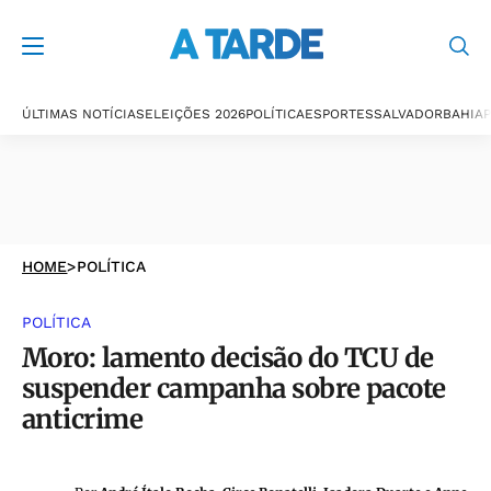
ÚLTIMAS NOTÍCIAS
ELEIÇÕES 2026
POLÍTICA
ESPORTES
SALVADOR
BAHIA
P
HOME
>
POLÍTICA
POLÍTICA
Moro: lamento decisão do TCU de
suspender campanha sobre pacote
anticrime