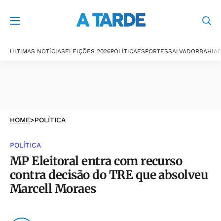
ÚLTIMAS NOTÍCIAS
ELEIÇÕES 2026
POLÍTICA
ESPORTES
SALVADOR
BAHIA
P
HOME
>
POLÍTICA
POLÍTICA
MP Eleitoral entra com recurso
contra decisão do TRE que absolveu
Marcell Moraes