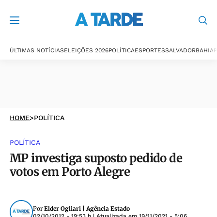
ÚLTIMAS NOTÍCIAS
ELEIÇÕES 2026
POLÍTICA
ESPORTES
SALVADOR
BAHIA
P
HOME
>
POLÍTICA
POLÍTICA
MP investiga suposto pedido de
votos em Porto Alegre
Por
Elder Ogliari | Agência Estado
02/10/2012 - 19:53 h
| Atualizada em
19/11/2021 - 5:06