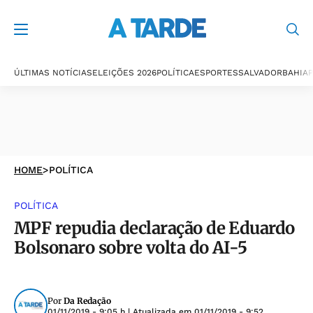
ÚLTIMAS NOTÍCIAS
ELEIÇÕES 2026
POLÍTICA
ESPORTES
SALVADOR
BAHIA
P
HOME
>
POLÍTICA
POLÍTICA
MPF repudia declaração de Eduardo
Bolsonaro sobre volta do AI-5
Por
Da Redação
01/11/2019 - 9:05 h
| Atualizada em
01/11/2019 - 9:52