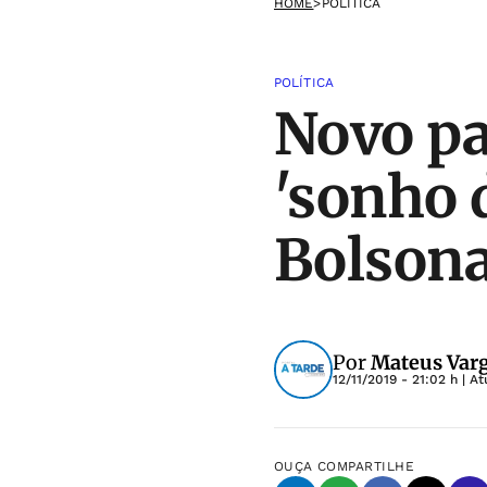
HOME
>
POLÍTICA
POLÍTICA
Novo pa
'sonho 
Bolsona
Por
Mateus Varg
12/11/2019 - 21:02 h
| At
OUÇA
COMPARTILHE