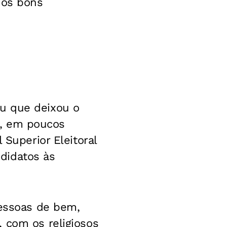
 os bons
u que deixou o
al, em poucos
 Superior Eleitoral
ndidatos às
pessoas de bem,
 com os religiosos