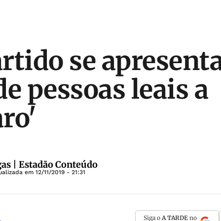
rtido se apresent
de pessoas leais a
ro'
as | Estadão Conteúdo
ualizada em
12/11/2019 - 21:31
Siga o
A TARDE
no