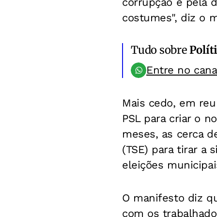
corrupção e pela d
costumes", diz o m
Tudo sobre
Polít
Entre no can
Mais cedo, em reu
PSL para criar o no
meses, as cerca de
(TSE) para tirar a 
eleições municipai
O manifesto diz qu
com os trabalhador