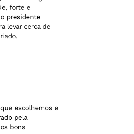
e, forte e
do presidente
a levar cerca de
riado.
ho que escolhemos e
rado pela
 os bons