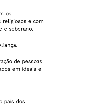
om os
 religiosos e com
e e soberano.
Aliança.
ração de pessoas
iados em ideais e
o país dos