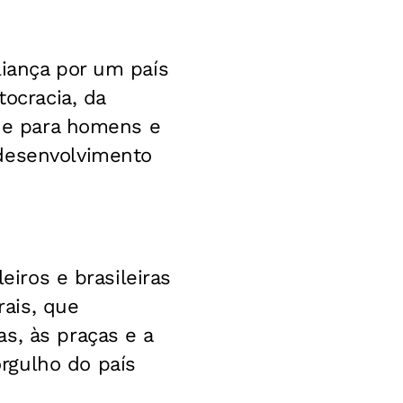
liança por um país
tocracia, da
ade para homens e
 desenvolvimento
eiros e brasileiras
ais, que
s, às praças e a
rgulho do país