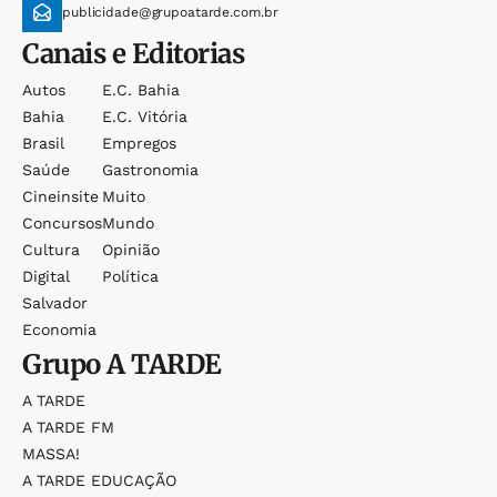
publicidade@grupoatarde.com.br
Canais e Editorias
Autos
E.c. Bahia
Bahia
E.c. Vitória
Brasil
Empregos
Saúde
Gastronomia
Cineinsite
Muito
Concursos
Mundo
Cultura
Opinião
Digital
Política
Salvador
Economia
Grupo
A TARDE
A TARDE
A TARDE FM
MASSA!
A TARDE EDUCAÇÃO