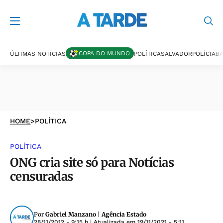
COPA DO MUNDO
ÚLTIMAS NOTÍCIAS
POLÍTICA
SALVADOR
POLÍCIA
BA
HOME
>
POLÍTICA
POLÍTICA
ONG cria site só para Notícias
censuradas
Por
Gabriel Manzano | Agência Estado
28/11/2012 - 9:15 h
| Atualizada em
19/11/2021 - 5:11