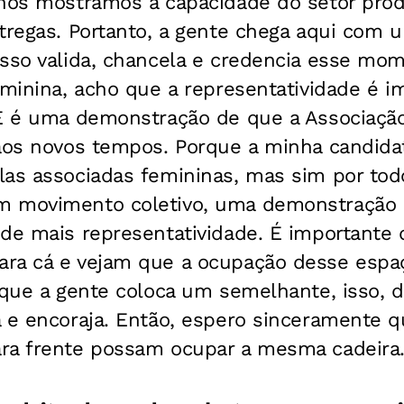
nós mostramos a capacidade do setor produ
tregas. Portanto, a gente chega aqui com u
Isso valida, chancela e credencia esse mo
eminina, acho que a representatividade é 
 E é uma demonstração de que a Associaçã
aos novos tempos. Porque a minha candidat
as associadas femininas, mas sim por todo
m movimento coletivo, uma demonstração 
 de mais representatividade. É importante 
ra cá e vejam que a ocupação desse espa
 que a gente coloca um semelhante, isso, d
a e encoraja. Então, espero sinceramente 
ra frente possam ocupar a mesma cadeira