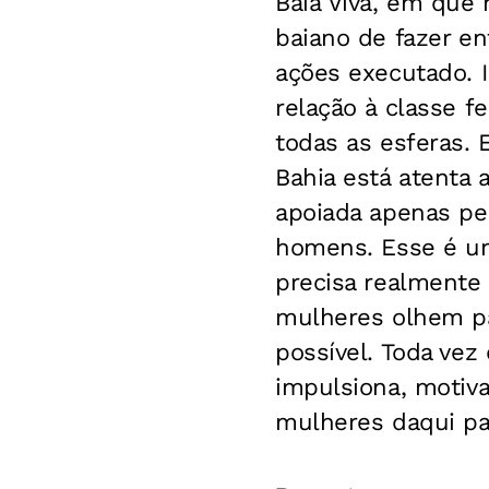
Baía Viva, em que 
baiano de fazer en
ações executado. 
relação à classe f
todas as esferas.
Bahia está atenta 
apoiada apenas pel
homens. Esse é u
precisa realmente
mulheres olhem pa
possível. Toda vez
impulsiona, motiv
mulheres daqui pa