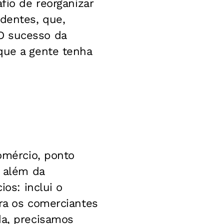
fio de reorganizar
ndentes, que,
O sucesso da
que a gente tenha
Comércio, ponto
i além da
ios: inclui o
ara os comerciantes
da, precisamos