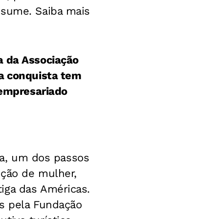
esume. Saiba mais
a da Associação
sa conquista tem
 empresariado
ida, um dos passos
ição de mulher,
iga das Américas.
as pela Fundação