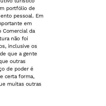
tivo turístico
m portfólio de
mento pessoal. Em
importante em
o Comercial da
ura não foi
s, inclusive os
de que a gente
que outras
ço de poder é
e certa forma,
que muitas outras
.