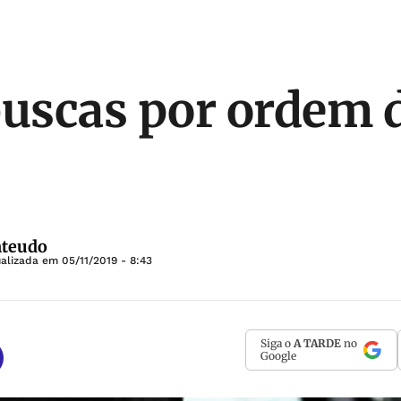
buscas por ordem 
nteudo
ualizada em
05/11/2019 - 8:43
Siga o
A TARDE
no
Google