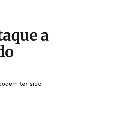
taque a
do
podem ter sido