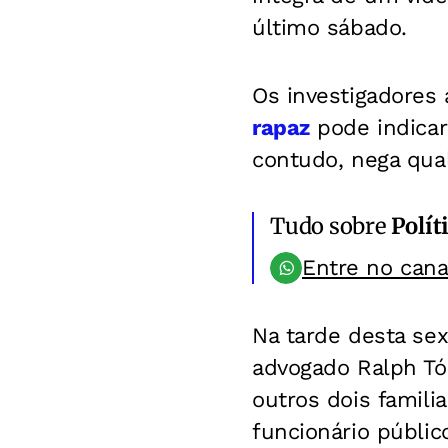
último sábado.
Os investigadores
rapaz
pode indicar
contudo, nega qua
Tudo sobre
Polít
Entre no can
Na tarde desta sex
advogado Ralph Tór
outros dois famili
funcionário públic