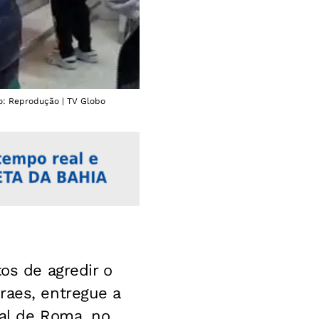
to: Reprodução | TV Globo
os de agredir o
raes, entregue a
nal de Roma, no