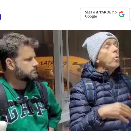
Siga o
A TARDE
no
Google