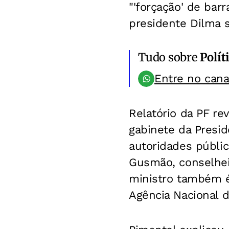
"'forçação' de bar
presidente Dilma 
Tudo sobre
Polít
Entre no can
Relatório da PF r
gabinete da Presi
autoridades públic
Gusmão, conselheir
ministro também é
Agência Nacional d