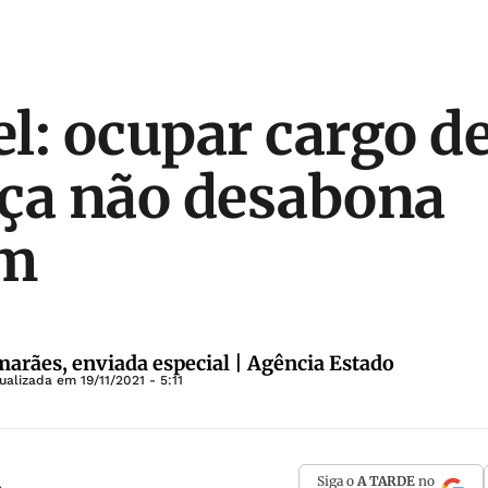
l: ocupar cargo d
ça não desabona
ém
arães, enviada especial | Agência Estado
tualizada em
19/11/2021 - 5:11
Siga o
A TARDE
no