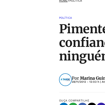
HOME
>
POLÍTICA
POLÍTICA
Pimente
confian
ningu
Por
Marina Guim
28/11/2012 - 12:03 h
| A
OUÇA
COMPARTILHE