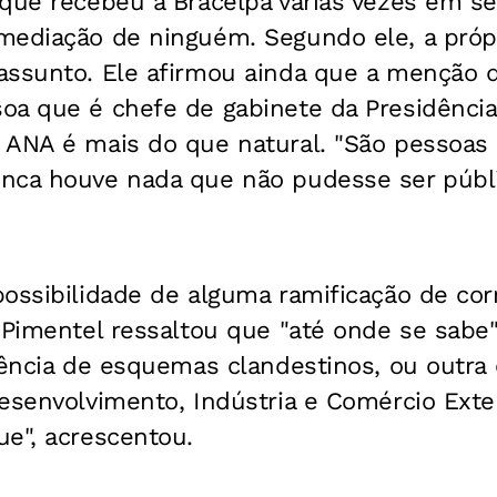
 que recebeu a Bracelpa várias vezes em se
mediação de ninguém. Segundo ele, a própr
assunto. Ele afirmou ainda que a menção 
oa que é chefe de gabinete da Presidênci
 ANA é mais do que natural. "São pessoas
nca houve nada que não pudesse ser públi
possibilidade de alguma ramificação de co
 Pimentel ressaltou que "até onde se sabe
rência de esquemas clandestinos, ou outra 
esenvolvimento, Indústria e Comércio Exter
e", acrescentou.