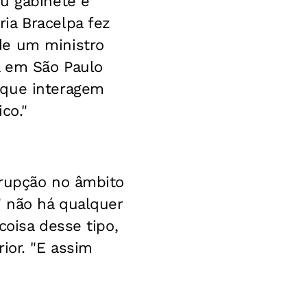
u gabinete e
ia Bracelpa fez
de um ministro
a em São Paulo
 que interagem
co."
rrupção no âmbito
" não há qualquer
coisa desse tipo,
ior. "E assim