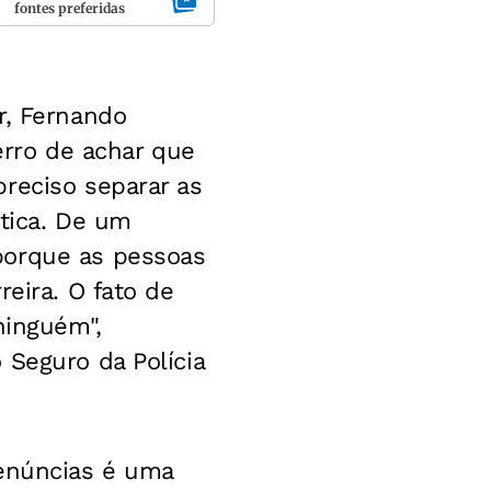
fontes preferidas
r, Fernando
erro de achar que
reciso separar as
ítica. De um
porque as pessoas
reira. O fato de
ninguém",
 Seguro da Polícia
denúncias é uma