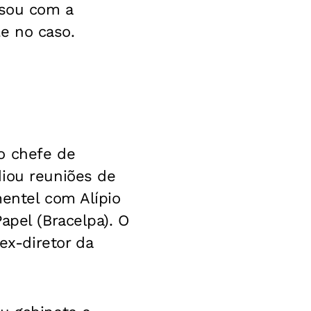
rsou com a
e no caso.
o chefe de
diou reuniões de
mentel com Alípio
apel (Bracelpa). O
x-diretor da