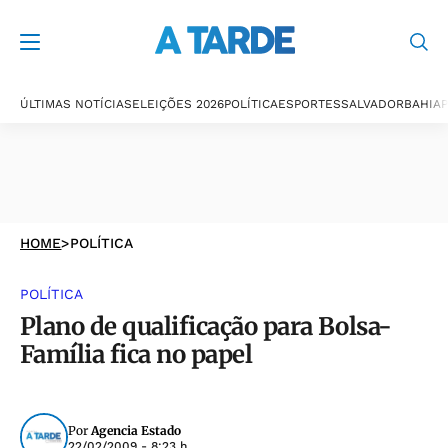
ÚLTIMAS NOTÍCIAS
ELEIÇÕES 2026
POLÍTICA
ESPORTES
SALVADOR
BAHIA
P
HOME
>
POLÍTICA
POLÍTICA
Plano de qualificação para Bolsa-
Família fica no papel
Por
Agencia Estado
22/02/2009 - 8:23 h