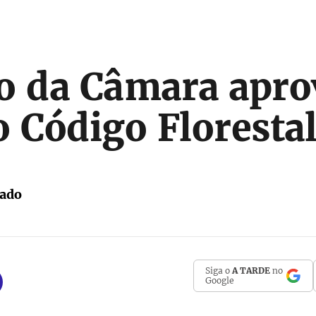
o da Câmara apro
o Código Floresta
tado
Siga o
A TARDE
no
Google