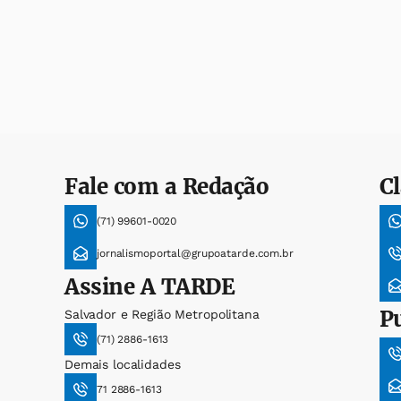
Fale com a Redação
Cl
(71) 99601-0020
jornalismoportal@grupoatarde.com.br
Assine
A TARDE
P
Salvador e Região Metropolitana
(71) 2886-1613
Demais localidades
71 2886-1613