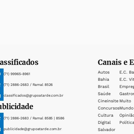
assificados
Canais e E
Autos
E.c. B
(71) 99965-8961
Bahia
E.c. Vi
(71) 2886-2683 / Ramal 8526
Brasil
Empre
Saúde
Gastro
classificados@grupoatarde.com.br
Cineinsite
Muito
ublicidade
Concursos
Mundo
Cultura
Opiniã
(71) 2886-2683 / Ramal 8585 | 8586
Digital
Polític
publicidade@grupoatarde.com.br
Salvador