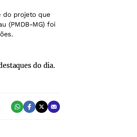
e do projeto que
iau (PMDB-MG) foi
ções.
destaques do dia.