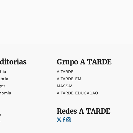
ditorias
Grupo
A TARDE
ahia
A TARDE
tória
A TARDE FM
gos
MASSA!
nomia
A TARDE EDUCAÇÃO
Redes
A TARDE
o
a