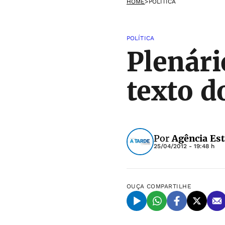
HOME
>
POLÍTICA
POLÍTICA
Plenári
texto d
Por
Agência Es
25/04/2012 - 19:48 h
OUÇA
COMPARTILHE