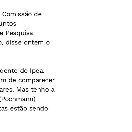
a Comissão de
untos
de Pesquisa
o, disse ontem o
idente do Ipea.
têm de comparecer
ares. Mas tenho a
a (Pochmann)
tas estão sendo