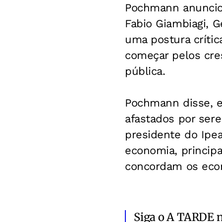
Pochmann anunciou
Fabio Giambiagi, G
uma postura crític
começar pelos cre
pública.
Pochmann disse, e
afastados por ser
presidente do Ipe
economia, princip
concordam os econ
Siga o A TARDE 