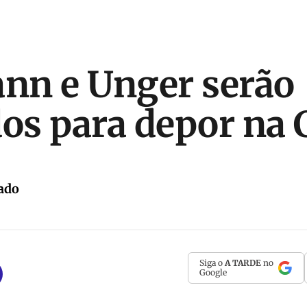
nn e Unger serão
s para depor na 
ado
Siga o
A TARDE
no
Google