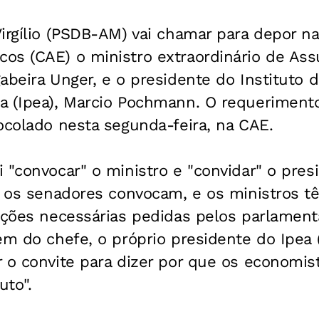
Virgílio (PSDB-AM) vai chamar para depor n
os (CAE) o ministro extraordinário de Ass
abeira Unger, e o presidente do Instituto 
a (Ipea), Marcio Pochmann. O requeriment
ocolado nesta segunda-feira, na CAE.
 "convocar" o ministro e "convidar" o pres
o, os senadores convocam, e os ministros 
cações necessárias pedidas pelos parlament
lém do chefe, o próprio presidente do Ipe
r o convite para dizer por que os economis
uto".