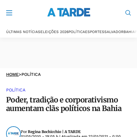
ÚLTIMAS NOTÍCIAS
ELEIÇÕES 2026
POLÍTICA
ESPORTES
SALVADOR
BAHIA
P
HOME
>
POLÍTICA
POLÍTICA
Poder, tradição e corporativismo
aumentam clãs políticos na Bahia
Por
Regina Bochicchio | A TARDE
01/05/2010 - 19:05 h
| Atualizada em
22/01/2021 - 0:00