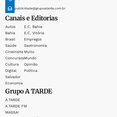
publicidade@grupoatarde.com.br
Canais e Editorias
Autos
E.c. Bahia
Bahia
E.c. Vitória
Brasil
Empregos
Saúde
Gastronomia
Cineinsite
Muito
Concursos
Mundo
Cultura
Opinião
Digital
Política
Salvador
Economia
Grupo
A TARDE
A TARDE
A TARDE FM
MASSA!