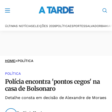
ÚLTIMAS NOTÍCIAS
ELEIÇÕES 2026
POLÍTICA
ESPORTES
SALVADOR
BAHIA
P
HOME
>
POLÍTICA
POLÍTICA
Polícia encontra 'pontos cegos' na
casa de Bolsonaro
Detalhe consta em decisão de Alexandre de Moraes