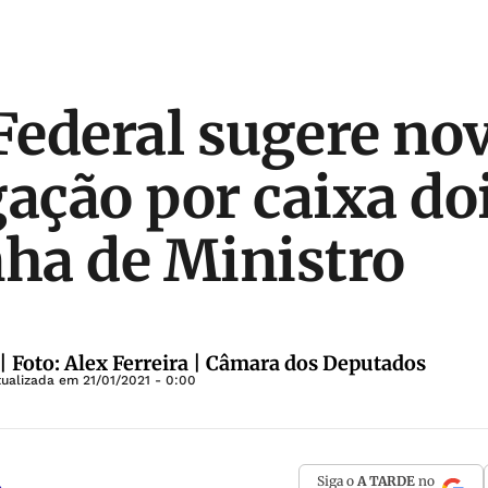
 Federal sugere no
gação por caixa do
ha de Ministro
| Foto: Alex Ferreira | Câmara dos Deputados
tualizada em
21/01/2021 - 0:00
Siga o
A TARDE
no