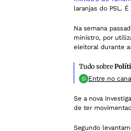
laranjas do PSL. É
Na semana passada
ministro, por util
eleitoral durante 
Tudo sobre
Polít
Entre no can
Se a nova investig
de ter movimentad
Segundo levantamen