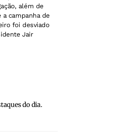
gação, além de
te a campanha de
iro foi desviado
idente Jair
staques do dia.