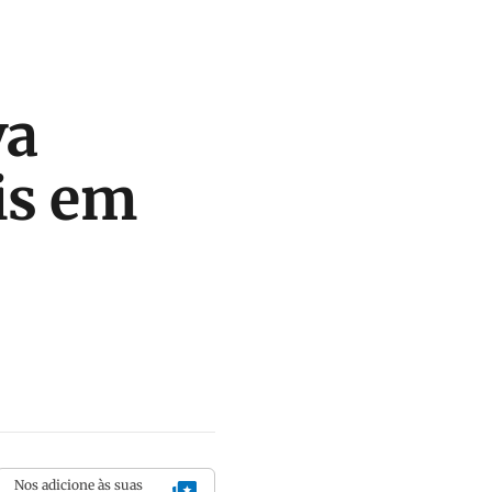
va
is em
Nos adicione às suas