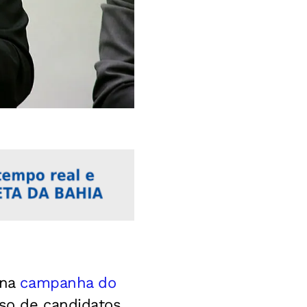
 na
campanha do
aso de candidatos