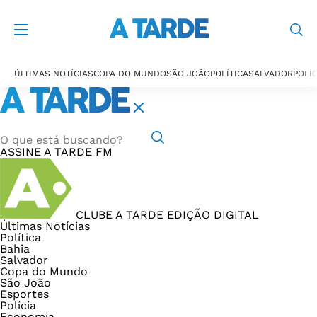
ÚLTIMAS NOTÍCIAS
COPA DO MUNDO
SÃO JOÃO
POLÍTICA
SALVADOR
POLÍC
ASSINE
A TARDE FM
CLUBE A TARDE
EDIÇÃO DIGITAL
Últimas Notícias
Política
Bahia
Salvador
Copa do Mundo
São João
Esportes
Polícia
Economia