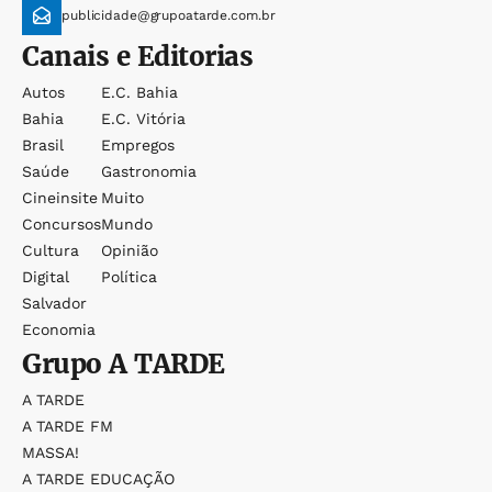
publicidade@grupoatarde.com.br
Canais e Editorias
Autos
E.c. Bahia
Bahia
E.c. Vitória
Brasil
Empregos
Saúde
Gastronomia
Cineinsite
Muito
Concursos
Mundo
Cultura
Opinião
Digital
Política
Salvador
Economia
Grupo
A TARDE
A TARDE
A TARDE FM
MASSA!
A TARDE EDUCAÇÃO