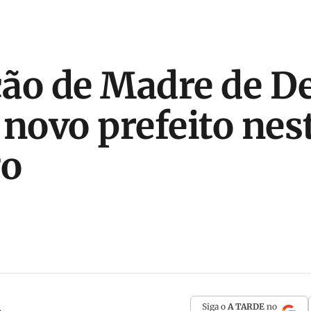
ão de Madre de D
 novo prefeito nes
o
Siga o
A TARDE
no