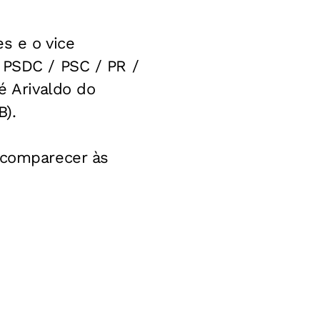
s e o vice
 PSDC / PSC / PR /
é Arivaldo do
B).
 comparecer às