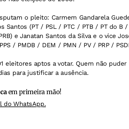
isputam o pleito: Carmem Gandarela Guede
 Santos (PT / PSL / PTC / PTB / PT do B /
PRB) e Janatan Santos da Silva e o vice Jos
 PPS / PMDB / DEM / PMN / PV / PRP / PSD
91 eleitores aptos a votar. Quem não puder
as para justificar a ausência.
ica
em primeira mão!
al do WhatsApp.