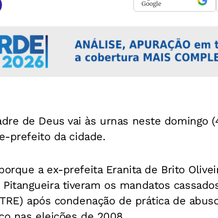
Google
dre de Deus vai às urnas neste domingo (4
e-prefeito da cidade.
orque a ex-prefeita Eranita de Brito Olivei
itangueira tiveram os mandatos cassados 
 (TRE) após condenação de prática de abus
co nas eleições de 2008.