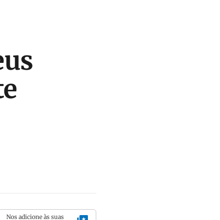
eus
te
Nos adicione às suas