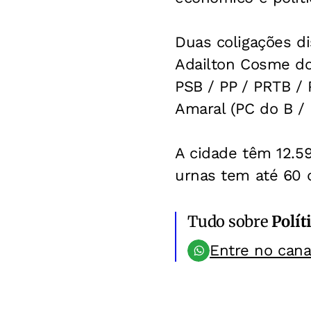
Duas coligações d
Adailton Cosme dos
PSB / PP / PRTB / 
Amaral (PC do B /
A cidade têm 12.5
urnas tem até 60 di
Tudo sobre
Polít
Entre no can