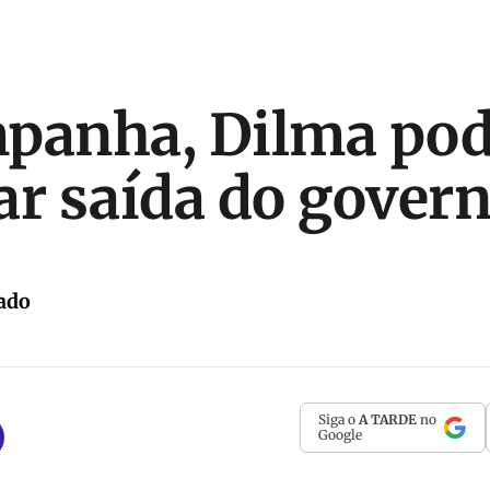
mpanha, Dilma po
ar saída do gover
ado
Siga o
A TARDE
no
Google