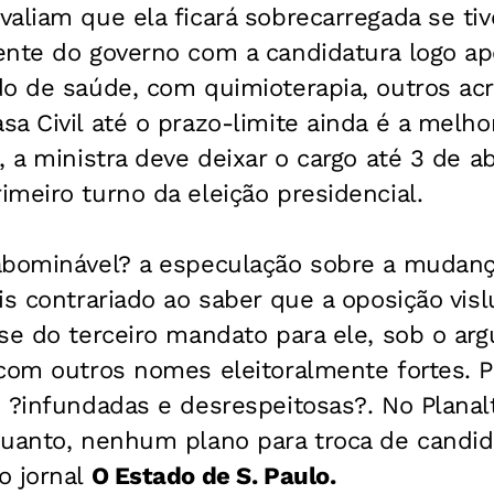
aliam que ela ficará sobrecarregada se tiv
ente do governo com a candidatura logo a
do de saúde, com quimioterapia, outros ac
a Civil até o prazo-limite ainda é a melhor
 a ministra deve deixar o cargo até 3 de ab
meiro turno da eleição presidencial.
abominável? a especulação sobre a mudanç
is contrariado ao saber que a oposição vis
ese do terceiro mandato para ele, sob o a
com outros nomes eleitoralmente fortes. P
 ?infundadas e desrespeitosas?. No Planal
quanto, nenhum plano para troca de candid
o jornal
O Estado de S. Paulo.