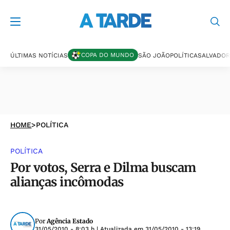
COPA DO MUNDO
ÚLTIMAS NOTÍCIAS
SÃO JOÃO
POLÍTICA
SALVADOR
HOME
>
POLÍTICA
POLÍTICA
Por votos, Serra e Dilma buscam
alianças incômodas
Por
Agência Estado
31/05/2010 - 8:03 h
| Atualizada em
31/05/2010 - 13:19