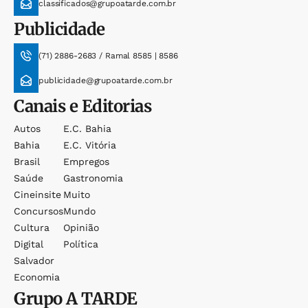
classificados@grupoatarde.com.br
Publicidade
(71) 2886-2683 / Ramal 8585 | 8586
publicidade@grupoatarde.com.br
Canais e Editorias
Autos
E.c. Bahia
Bahia
E.c. Vitória
Brasil
Empregos
Saúde
Gastronomia
Cineinsite
Muito
Concursos
Mundo
Cultura
Opinião
Digital
Política
Salvador
Economia
Grupo
A TARDE